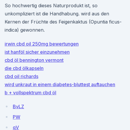
So hochwertig dieses Naturprodukt ist, so
unkompliziert ist die Handhabung. wird aus den
Kernen der Früchte des Feigenkaktus (Opuntia ficus-
indica) gewonnen.
irwin cbd oil 250mg bewertungen
ist hanföl sicher einzunehmen
cbd öl bennington vermont
die cbd ölkapseln
cbd oil richards
wird unkraut in einem diabetes-bluttest auftauchen
b + vollspektrum cbd öl
BvLZ
PW
qV